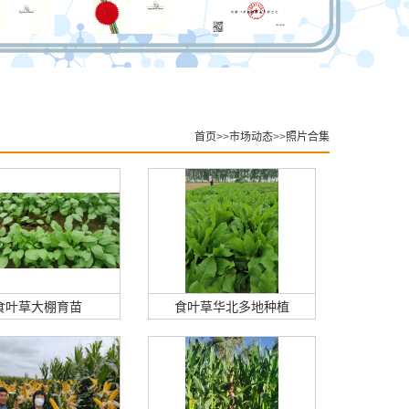
首页
>>
市场动态
>>
照片合集
食叶草大棚育苗
食叶草华北多地种植