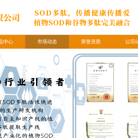
品中心
市场动态
荣誉资质
公司