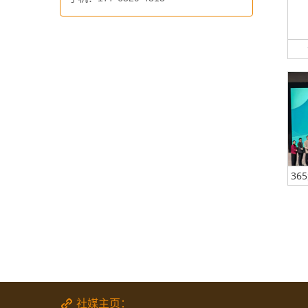
36
社媒主页：